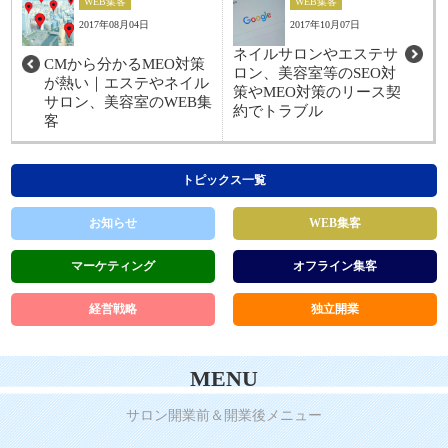
WEB集客
WEB集客
2017年08月04日
2017年10月07日
ネイルサロンやエステサ
CMから分かるMEO対策
ロン、美容室等のSEO対
が熱い｜エステやネイル
策やMEO対策のリース契
サロン、美容室のWEB集
約でトラブル
客
トピックス一覧
お知らせ
WEB集客
マーケティング
オフライン集客
経営戦略
独立開業
MENU
サロン開業前＆開業後メニュー