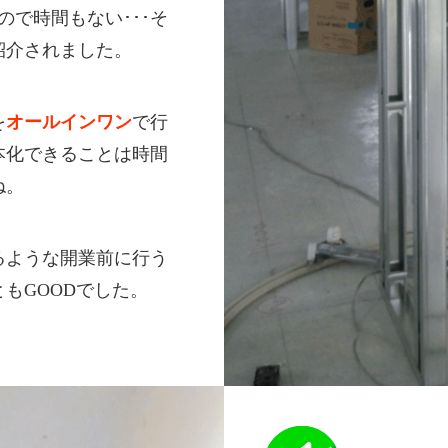
ので時間もない･･･そ
紹介されました。
を
オールインワン
で行
本化できることは時間
ね。
るような開業前に行う
もGOODでした。