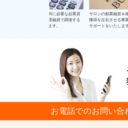
立開業時に必要な起業資
サロンの創業融資＆補助金等の資金
物
資や制度融資で調達する
獲得を左右させる事業計画書制作の
交
いたします。
サポートをいたします。
て
お電話でのお問い合