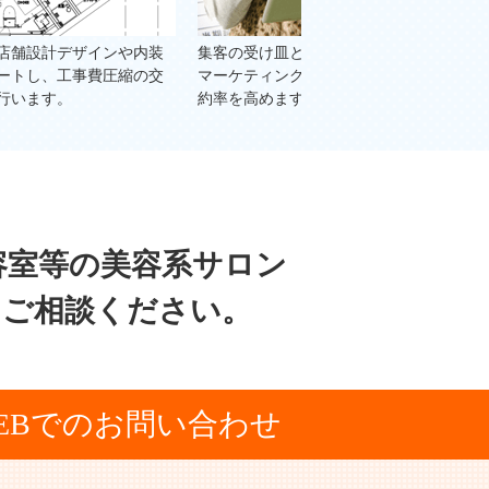
装
集客の受け皿となるホームページを
SEO対策で重要な稼げ
交
マーケティング技法から制作し、成
で集客し、売上ＵＰをW
約率を高めます。
ートいたします。
容室等の美容系サロン
にご相談ください。
EBでのお問い合わせ